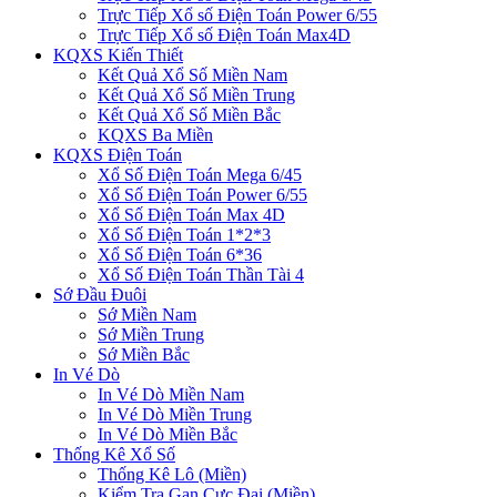
Trực Tiếp Xổ số Điện Toán Power 6/55
Trực Tiếp Xổ số Điện Toán Max4D
KQXS Kiến Thiết
Kết Quả Xổ Số Miền Nam
Kết Quả Xổ Số Miền Trung
Kết Quả Xổ Số Miền Bắc
KQXS Ba Miền
KQXS Điện Toán
Xổ Số Điện Toán Mega 6/45
Xổ Số Điện Toán Power 6/55
Xổ Số Điện Toán Max 4D
Xổ Số Điện Toán 1*2*3
Xổ Số Điện Toán 6*36
Xổ Số Điện Toán Thần Tài 4
Sớ Đầu Đuôi
Sớ Miền Nam
Sớ Miền Trung
Sớ Miền Bắc
In Vé Dò
In Vé Dò Miền Nam
In Vé Dò Miền Trung
In Vé Dò Miền Bắc
Thống Kê Xổ Số
Thống Kê Lô (Miền)
Kiểm Tra Gan Cực Đại (Miền)