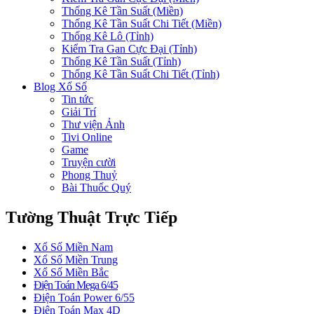
Thống Kê Tần Suất (Miền)
Thống Kê Tần Suất Chi Tiết (Miền)
Thống Kê Lô (Tỉnh)
Kiểm Tra Gan Cực Đại (Tỉnh)
Thống Kê Tần Suất (Tỉnh)
Thống Kê Tần Suất Chi Tiết (Tỉnh)
Blog Xổ Số
Tin tức
Giải Trí
Thư viện Ảnh
Tivi Online
Game
Truyện cười
Phong Thuỷ
Bài Thuốc Quý
Tường Thuật Trực Tiếp
Xổ Số Miền Nam
Xổ Số Miền Trung
Xổ Số Miền Bắc
Điện Toán Mega 6/45
Điện Toán Power 6/55
Điện Toán Max 4D