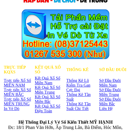
TRỰC TIẾP
KẾT QUẢ XỔ
THỐNG KÊ
SỚ ĐẦU ĐUÔI
KQXS
SỐ
Kết Quả Xổ Số
Trực tiếp Xổ Số
Thống Kê Lô
Sớ Đầu Đuôi
Miền Nam
MIỀN NAM
Kiểm Tra Gan
Miền Nam
Kết Quả Xổ Số
Trực tiếp Xổ Số
Cực Đại
Sớ Đầu Đuôi
Miền Trung
MIỀN BẮC
Thống Kê Tần
Miền Trung
Kết Quả Xổ Số
Trực tiếp Xổ Số
Suất
Sớ Đầu Đuôi
Miền Bắc
MIỀN TRUNG
Thống Kê Tần
Miền Bắc
Kết Quả Xổ Số
In Vé Dò
Suất Chi Tiết
Liên Hệ
Điện Toán
Hệ Thống Đại Lý Vé Số Kiến Thiết MỸ HẠNH
Đc: 18/1 Phan Văn Hớn, Ấp Trung Lân, Bà Điểm, Hóc Môn,