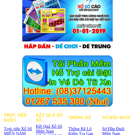
TRỰC TIẾP
KẾT QUẢ XỔ
THỐNG KÊ
SỚ ĐẦU ĐUÔI
KQXS
SỐ
Kết Quả Xổ Số
Trực tiếp Xổ Số
Thống Kê Lô
Sớ Đầu Đuôi
Miền Nam
MIỀN NAM
Kiểm Tra Gan
Miền Nam