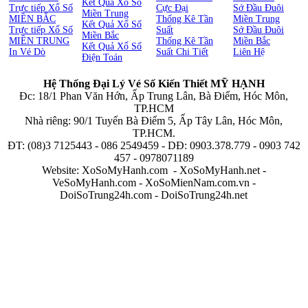
Kết Quả Xổ Số
Trực tiếp Xổ Số
Cực Đại
Sớ Đầu Đuôi
Miền Trung
MIỀN BẮC
Thống Kê Tần
Miền Trung
Kết Quả Xổ Số
Trực tiếp Xổ Số
Suất
Sớ Đầu Đuôi
Miền Bắc
MIỀN TRUNG
Thống Kê Tần
Miền Bắc
Kết Quả Xổ Số
In Vé Dò
Suất Chi Tiết
Liên Hệ
Điện Toán
Hệ Thống Đại Lý Vé Số Kiến Thiết MỸ HẠNH
Đc: 18/1 Phan Văn Hớn, Ấp Trung Lân, Bà Điểm, Hóc Môn,
TP.HCM
Nhà riêng: 90/1 Tuyến Bà Điểm 5, Ấp Tây Lân, Hóc Môn,
TP.HCM.
ĐT: (08)3 7125443 - 086 2549459 - DĐ: 0903.378.779 - 0903 742
457 - 0978071189
Website: XoSoMyHanh.com - XoSoMyHanh.net -
VeSoMyHanh.com - XoSoMienNam.com.vn -
DoiSoTrung24h.com - DoiSoTrung24h.net