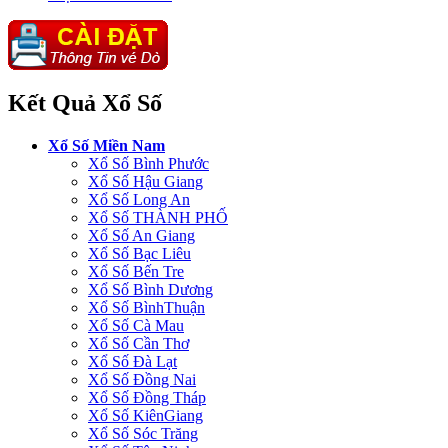
Kết Quả Xổ Số
Xổ Số Miền Nam
Xổ Số Bình Phước
Xổ Số Hậu Giang
Xổ Số Long An
Xổ Số THÀNH PHỐ
Xổ Số An Giang
Xổ Số Bạc Liêu
Xổ Số Bến Tre
Xổ Số Bình Dương
Xổ Số BìnhThuận
Xổ Số Cà Mau
Xổ Số Cần Thơ
Xổ Số Đà Lạt
Xổ Số Đồng Nai
Xổ Số Đồng Tháp
Xổ Số KiênGiang
Xổ Số Sóc Trăng