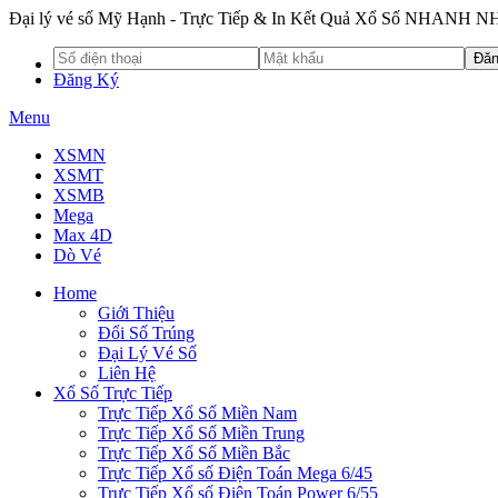
Đại lý vé số Mỹ Hạnh - Trực Tiếp & In Kết Quả Xổ Số NHANH 
Đăng Ký
Menu
XSMN
XSMT
XSMB
Mega
Max 4D
Dò Vé
Home
Giới Thiệu
Đổi Số Trúng
Đại Lý Vé Số
Liên Hệ
Xổ Số Trực Tiếp
Trực Tiếp Xổ Số Miền Nam
Trực Tiếp Xổ Số Miền Trung
Trực Tiếp Xổ Số Miền Bắc
Trực Tiếp Xổ số Điện Toán Mega 6/45
Trực Tiếp Xổ số Điện Toán Power 6/55