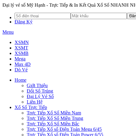
Đại lý vé số Mỹ Hạnh - Trực Tiếp & In Kết Quả Xổ Số NHANH 
Đăng Ký
Menu
XSMN
XSMT
XSMB
Mega
Max 4D
Dò Vé
Home
Giới Thiệu
Đổi Số Trúng
Đại Lý Vé Số
Liên Hệ
Xổ Số Trực Tiếp
Trực Tiếp Xổ Số Miền Nam
Trực Tiếp Xổ Số Miền Trung
Trực Tiếp Xổ Số Miền Bắc
Trực Tiếp Xổ số Điện Toán Mega 6/45
Trực Tiếp Xổ số Điện Toán Power 6/55