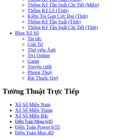
Thống Kê Tần Suất Chi Tiết (Miền)
Thống Kê Lô (Tỉnh)
Kiểm Tra Gan Cực Đại (Tỉnh)
Thống Kê Tần Suất (Tỉnh)
Thống Kê Tần Suất Chi Tiết (Tỉnh)
Blog Xổ Số
Tin tức
Giải Trí
Thư viện Ảnh
Tivi Online
Game
Truyện cười
Phong Thuỷ
Bài Thuốc Quý
Tường Thuật Trực Tiếp
Xổ Số Miền Nam
Xổ Số Miền Trung
Xổ Số Miền Bắc
Điện Toán Mega 6/45
Điện Toán Power 6/55
Điện Toán Max 4D