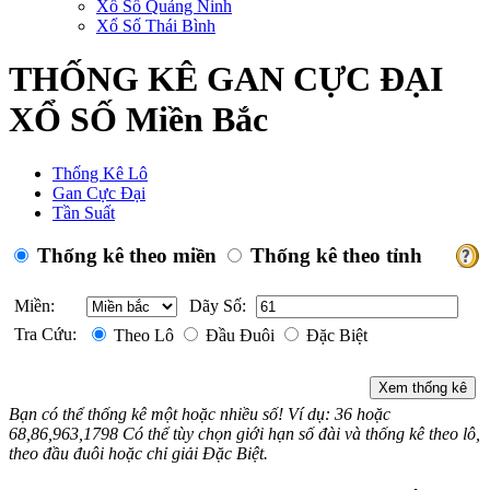
Xổ Số Quảng Ninh
Xổ Số Thái Bình
THỐNG KÊ GAN CỰC ĐẠI
XỔ SỐ Miền Bắc
Thống Kê Lô
Gan Cực Đại
Tần Suất
Thống kê theo miền
Thống kê theo tỉnh
Miền:
Dãy Số:
Tra Cứu:
Theo Lô
Đầu Đuôi
Đặc Biệt
Bạn có thể thống kê một hoặc nhiều số! Ví dụ: 36 hoặc
68,86,963,1798 Có thể tùy chọn giới hạn số đài và thống kê theo lô,
theo đầu đuôi hoặc chỉ giải Đặc Biệt.