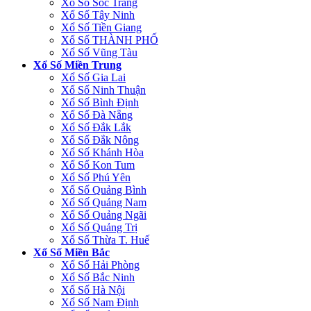
Xổ Số Sóc Trăng
Xổ Số Tây Ninh
Xổ Số Tiền Giang
Xổ Số THÀNH PHỐ
Xổ Số Vũng Tàu
Xổ Số Miền Trung
Xổ Số Gia Lai
Xổ Số Ninh Thuận
Xổ Số Bình Định
Xổ Số Đà Nẵng
Xổ Số Đắk Lắk
Xổ Số Đắk Nông
Xổ Số Khánh Hòa
Xổ Số Kon Tum
Xổ Số Phú Yên
Xổ Số Quảng Bình
Xổ Số Quảng Nam
Xổ Số Quảng Ngãi
Xổ Số Quảng Trị
Xổ Số Thừa T. Huế
Xổ Số Miền Bắc
Xổ Số Hải Phòng
Xổ Số Bắc Ninh
Xổ Số Hà Nội
Xổ Số Nam Định