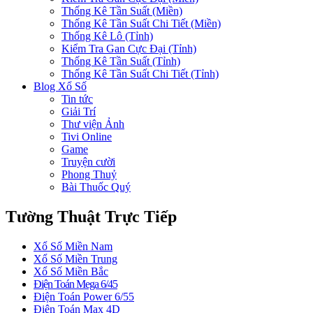
Thống Kê Tần Suất (Miền)
Thống Kê Tần Suất Chi Tiết (Miền)
Thống Kê Lô (Tỉnh)
Kiểm Tra Gan Cực Đại (Tỉnh)
Thống Kê Tần Suất (Tỉnh)
Thống Kê Tần Suất Chi Tiết (Tỉnh)
Blog Xổ Số
Tin tức
Giải Trí
Thư viện Ảnh
Tivi Online
Game
Truyện cười
Phong Thuỷ
Bài Thuốc Quý
Tường Thuật Trực Tiếp
Xổ Số Miền Nam
Xổ Số Miền Trung
Xổ Số Miền Bắc
Điện Toán Mega 6/45
Điện Toán Power 6/55
Điện Toán Max 4D