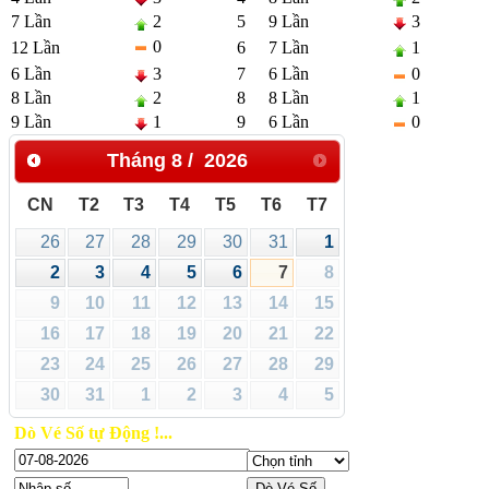
7 Lần
2
5
9 Lần
3
0
12 Lần
6
7 Lần
1
6 Lần
3
7
6 Lần
0
8 Lần
2
8
8 Lần
1
9 Lần
1
9
6 Lần
0
Tháng 8
/
2026
CN
T2
T3
T4
T5
T6
T7
26
27
28
29
30
31
1
2
3
4
5
6
7
8
9
10
11
12
13
14
15
16
17
18
19
20
21
22
23
24
25
26
27
28
29
30
31
1
2
3
4
5
Dò Vé Số tự Động !...