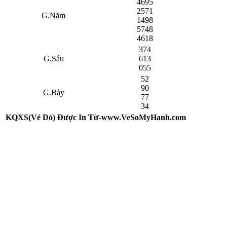
4695
2571
G.Năm
1498
5748
4618
374
G.Sáu
613
055
52
90
G.Bảy
77
34
KQXS(Vé Dò) Được In Từ-www.VeSoMyHanh.com