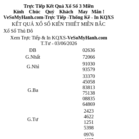
Trực Tiếp Kết Quả Xổ Số 3 Miền
Kính Chúc Quý Khách May Mắn !
VeSoMyHanh.com-Trực Tiếp -Thống Kê - In KQXS
KẾT QUẢ XỔ SỐ KIẾN THIẾT MIỀN BẮC
Xổ Số Thủ Đô
Xem Trực Tiếp & In KQXS-
VeSoMyHanh.com
T.Tư - 03/06/2026
ĐB
02636
G.Nhất
72066
91030
G.Nhì
93579
33370
45058
83813
G.Ba
75138
08835
64869
2423
4622
G.Tư
1251
5398
0976