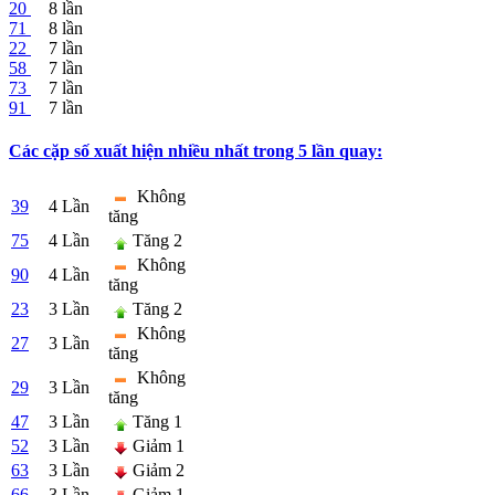
20
8 lần
71
8 lần
22
7 lần
58
7 lần
73
7 lần
91
7 lần
Các cặp số xuất hiện nhiều nhất trong 5 lần quay:
Không
39
4 Lần
tăng
75
4 Lần
Tăng 2
Không
90
4 Lần
tăng
23
3 Lần
Tăng 2
Không
27
3 Lần
tăng
Không
29
3 Lần
tăng
47
3 Lần
Tăng 1
52
3 Lần
Giảm 1
63
3 Lần
Giảm 2
66
3 Lần
Giảm 1