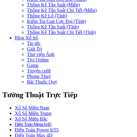
Thống Kê Tần Suất (Miền)
Thống Kê Tần Suất Chi Tiết (Miền)
Thống Kê Lô (Tỉnh)
Kiểm Tra Gan Cực Đại (Tỉnh)
Thống Kê Tần Suất (Tỉnh)
Thống Kê Tần Suất Chi Tiết (Tỉnh)
Blog Xổ Số
Tin tức
Giải Trí
Thư viện Ảnh
Tivi Online
Game
Truyện cười
Phong Thuỷ
Bài Thuốc Quý
Tường Thuật Trực Tiếp
Xổ Số Miền Nam
Xổ Số Miền Trung
Xổ Số Miền Bắc
Điện Toán Mega 6/45
Điện Toán Power 6/55
Điện Toán Max 4D