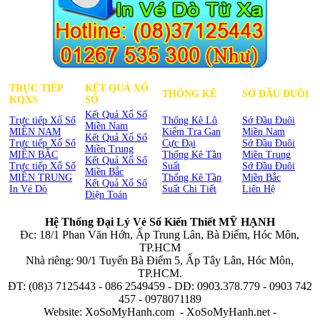
TRỰC TIẾP
KẾT QUẢ XỔ
THỐNG KÊ
SỚ ĐẦU ĐUÔI
KQXS
SỐ
Kết Quả Xổ Số
Trực tiếp Xổ Số
Thống Kê Lô
Sớ Đầu Đuôi
Miền Nam
MIỀN NAM
Kiểm Tra Gan
Miền Nam
Kết Quả Xổ Số
Trực tiếp Xổ Số
Cực Đại
Sớ Đầu Đuôi
Miền Trung
MIỀN BẮC
Thống Kê Tần
Miền Trung
Kết Quả Xổ Số
Trực tiếp Xổ Số
Suất
Sớ Đầu Đuôi
Miền Bắc
MIỀN TRUNG
Thống Kê Tần
Miền Bắc
Kết Quả Xổ Số
In Vé Dò
Suất Chi Tiết
Liên Hệ
Điện Toán
Hệ Thống Đại Lý Vé Số Kiến Thiết MỸ HẠNH
Đc: 18/1 Phan Văn Hớn, Ấp Trung Lân, Bà Điểm, Hóc Môn,
TP.HCM
Nhà riêng: 90/1 Tuyến Bà Điểm 5, Ấp Tây Lân, Hóc Môn,
TP.HCM.
ĐT: (08)3 7125443 - 086 2549459 - DĐ: 0903.378.779 - 0903 742
457 - 0978071189
Website: XoSoMyHanh.com - XoSoMyHanh.net -