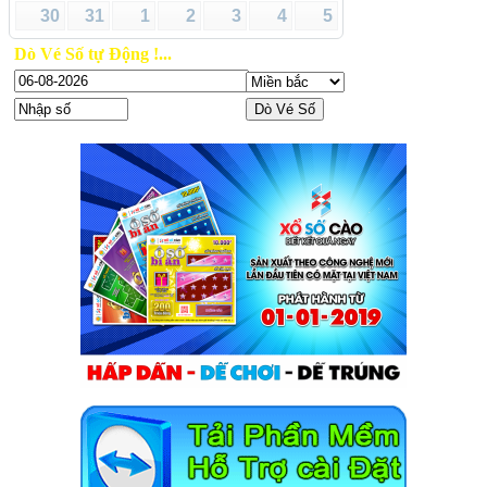
30
31
1
2
3
4
5
Dò Vé Số tự Động !...