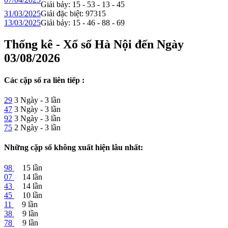
Giải bảy:
15
- 53 - 13 - 45
31/03/2025
Giải đặc biệt: 973
15
13/03/2025
Giải bảy:
15
- 46 - 88 - 69
Thống kê - Xổ số Hà Nội đến Ngày
03/08/2026
Các cặp số ra liên tiếp :
29
3 Ngày - 3 lần
47
3 Ngày - 3 lần
92
3 Ngày - 3 lần
75
2 Ngày - 3 lần
Những cặp số không xuất hiện lâu nhất:
98
15 lần
07
14 lần
43
14 lần
45
10 lần
11
9 lần
38
9 lần
78
9 lần