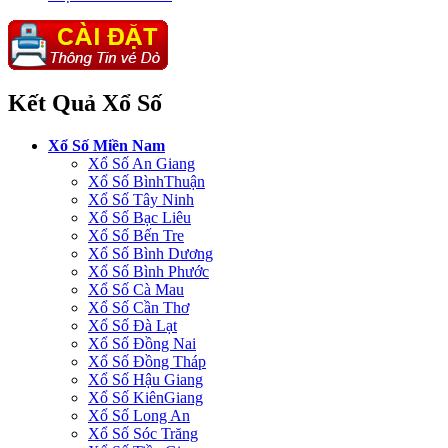
Kết Quả Xổ Số
Xổ Số Miền Nam
Xổ Số An Giang
Xổ Số BìnhThuận
Xổ Số Tây Ninh
Xổ Số Bạc Liêu
Xổ Số Bến Tre
Xổ Số Bình Dương
Xổ Số Bình Phước
Xổ Số Cà Mau
Xổ Số Cần Thơ
Xổ Số Đà Lạt
Xổ Số Đồng Nai
Xổ Số Đồng Tháp
Xổ Số Hậu Giang
Xổ Số KiênGiang
Xổ Số Long An
Xổ Số Sóc Trăng