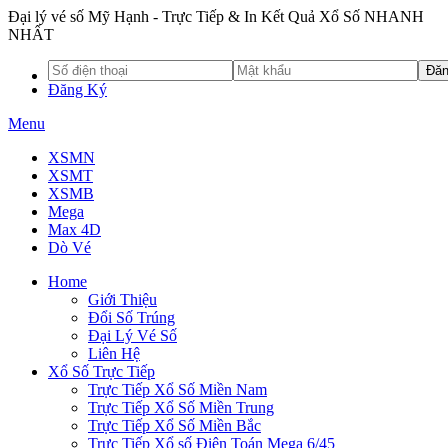
Đại lý vé số Mỹ Hạnh - Trực Tiếp & In Kết Quả Xổ Số NHANH
NHẤT
Đăng Ký
Menu
XSMN
XSMT
XSMB
Mega
Max 4D
Dò Vé
Home
Giới Thiệu
Đổi Số Trúng
Đại Lý Vé Số
Liên Hệ
Xổ Số Trực Tiếp
Trực Tiếp Xổ Số Miền Nam
Trực Tiếp Xổ Số Miền Trung
Trực Tiếp Xổ Số Miền Bắc
Trực Tiếp Xổ số Điện Toán Mega 6/45