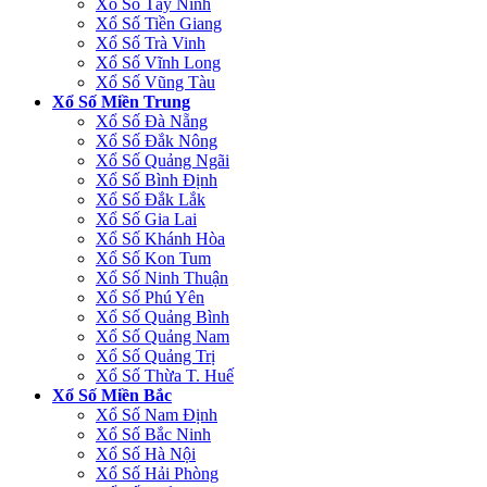
Xổ Số Tây Ninh
Xổ Số Tiền Giang
Xổ Số Trà Vinh
Xổ Số Vĩnh Long
Xổ Số Vũng Tàu
Xổ Số Miền Trung
Xổ Số Đà Nẵng
Xổ Số Đắk Nông
Xổ Số Quảng Ngãi
Xổ Số Bình Định
Xổ Số Đắk Lắk
Xổ Số Gia Lai
Xổ Số Khánh Hòa
Xổ Số Kon Tum
Xổ Số Ninh Thuận
Xổ Số Phú Yên
Xổ Số Quảng Bình
Xổ Số Quảng Nam
Xổ Số Quảng Trị
Xổ Số Thừa T. Huế
Xổ Số Miền Bắc
Xổ Số Nam Định
Xổ Số Bắc Ninh
Xổ Số Hà Nội
Xổ Số Hải Phòng