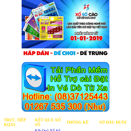
TRỰC TIẾP
KẾT QUẢ XỔ
THỐNG KÊ
SỚ ĐẦU ĐUÔI
KQXS
SỐ
Kết Quả Xổ Số