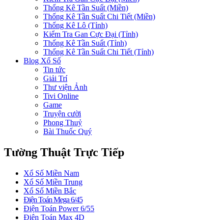
Thống Kê Tần Suất (Miền)
Thống Kê Tần Suất Chi Tiết (Miền)
Thống Kê Lô (Tỉnh)
Kiểm Tra Gan Cực Đại (Tỉnh)
Thống Kê Tần Suất (Tỉnh)
Thống Kê Tần Suất Chi Tiết (Tỉnh)
Blog Xổ Số
Tin tức
Giải Trí
Thư viện Ảnh
Tivi Online
Game
Truyện cười
Phong Thuỷ
Bài Thuốc Quý
Tường Thuật Trực Tiếp
Xổ Số Miền Nam
Xổ Số Miền Trung
Xổ Số Miền Bắc
Điện Toán Mega 6/45
Điện Toán Power 6/55
Điện Toán Max 4D